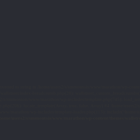
converted to string in /home/users2/s/smmontois/www/marathon/wp-conte
/wallstreet/index-breadcrumb.php(28): wallstreet_custom_breadcrumb
rs2/s/smmontois/www/marathon/wp-includes/template.php(745): load_templ
hp(206): locate_template(Array, true, false, Array) #4 /home/users2/
/www/marathon/wp-includes/template-loader.php(113): include('/home/u
/home/users2/s/smmontois/www/marathon/wp-content/themes/wallstr