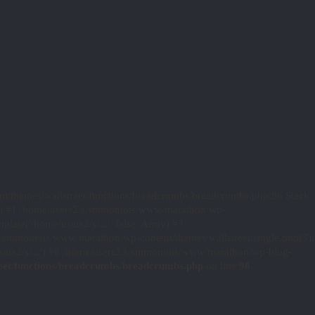
nt/themes/wallstreet/functions/breadcrumbs/breadcrumbs.php:98 Stack
s() #1 /home/users2/s/smmontois/www/marathon/wp-
ate('/home/users2/s/...', false, Array) #3
s/smmontois/www/marathon/wp-content/themes/wallstreet/single.php(3):
sers2/s/...') #6 /home/users2/s/smmontois/www/marathon/wp-blog-
eet/functions/breadcrumbs/breadcrumbs.php
on line
98